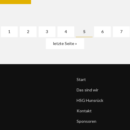
1
2
3
4
5
6
7
letzte Seite »
Start
Das sind wir
HSG Hunsrück
Kontakt
Sponsoren