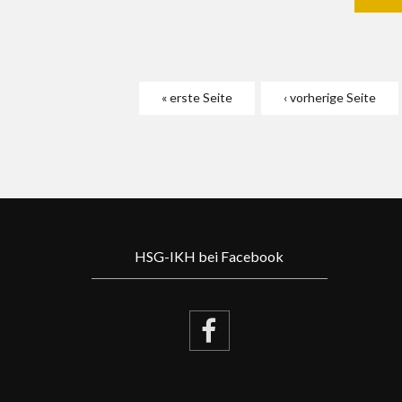
Seiten
« erste Seite
‹ vorherige Seite
HSG-IKH bei Facebook