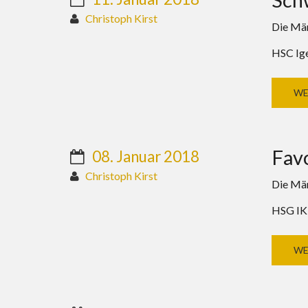
Christoph Kirst
Die Män
HSC Ige
WE
Fav
08. Januar 2018
Christoph Kirst
Die Män
HSG IKH
WE