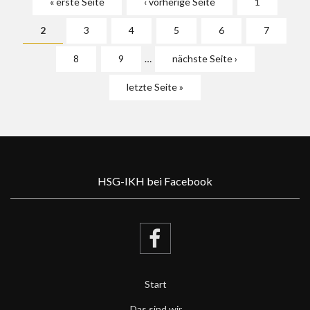
« erste Seite
‹ vorherige Seite
1
2
3
4
5
6
7
8
9
…
nächste Seite ›
letzte Seite »
HSG-IKH bei Facebook
Start
Das sind wir