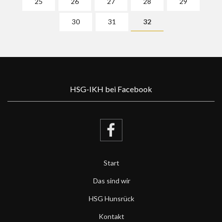
25
26
27
28
29
30
31
32
HSG-IKH bei Facebook
Start
Das sind wir
HSG Hunsrück
Kontakt