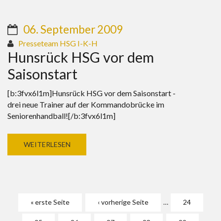
06. September 2009
Presseteam HSG I-K-H
Hunsrück HSG vor dem
Saisonstart
[b:3fvx6l1m]Hunsrück HSG vor dem Saisonstart -
drei neue Trainer auf der Kommandobrücke im
Seniorenhandball![/b:3fvx6l1m]
WEITERLESEN
Seiten
« erste Seite
‹ vorherige Seite
…
24