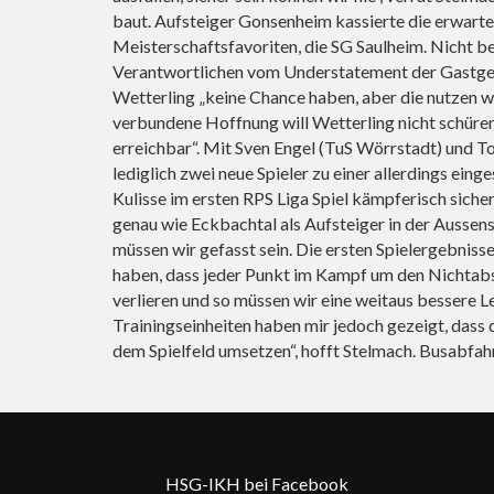
baut. Aufsteiger Gonsenheim kassierte die erwarte
Meisterschaftsfavoriten, die SG Saulheim. Nicht b
Verantwortlichen vom Understatement der Gastgeb
Wetterling „keine Chance haben, aber die nutzen wo
verbundene Hoffnung will Wetterling nicht schüren:
erreichbar“. Mit Sven Engel (TuS Wörrstadt) und
lediglich zwei neue Spieler zu einer allerdings ein
Kulisse im ersten RPS Liga Spiel kämpferisch siche
genau wie Eckbachtal als Aufsteiger in der Aussens
müssen wir gefasst sein. Die ersten Spielergebniss
haben, dass jeder Punkt im Kampf um den Nichtabst
verlieren und so müssen wir eine weitaus bessere L
Trainingseinheiten haben mir jedoch gezeigt, dass d
dem Spielfeld umsetzen“, hofft Stelmach. Busabfahr
HSG-IKH bei Facebook