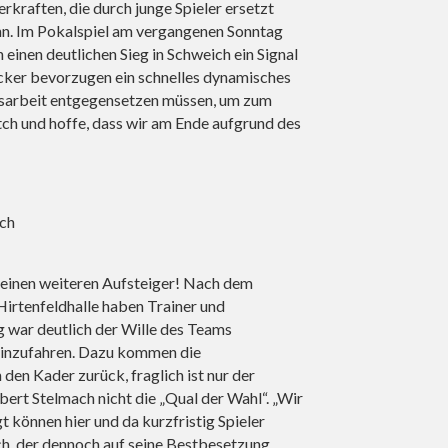
kraften, die durch junge Spieler ersetzt
n. Im Pokalspiel am vergangenen Sonntag
einen deutlichen Sieg in Schweich ein Signal
ücker bevorzugen ein schnelles dynamisches
sarbeit entgegensetzen müssen, um zum
ch und hoffe, dass wir am Ende aufgrund des
ch
einen weiteren Aufsteiger! Nach dem
irtenfeldhalle haben Trainer und
ng war deutlich der Wille des Teams
 einzufahren. Dazu kommen die
en Kader zurück, fraglich ist nur der
ert Stelmach nicht die „Qual der Wahl“. „Wir
 können hier und da kurzfristig Spieler
mach, der dennoch auf seine Bestbesetzung