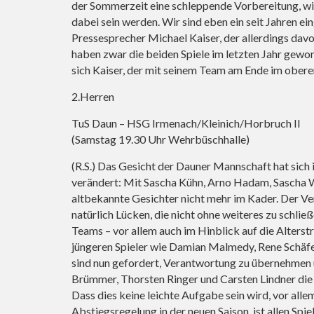
der Sommerzeit eine schleppende Vorbereitung, wis
dabei sein werden. Wir sind eben ein seit Jahren ei
Pressesprecher Michael Kaiser, der allerdings davo
haben zwar die beiden Spiele im letzten Jahr gewon
sich Kaiser, der mit seinem Team am Ende im oberen
2.Herren
TuS Daun – HSG Irmenach/Kleinich/Horbruch II
(Samstag 19.30 Uhr Wehrbüschhalle)
(R.S.) Das Gesicht der Dauner Mannschaft hat sich 
verändert: Mit Sascha Kühn, Arno Hadam, Sascha 
altbekannte Gesichter nicht mehr im Kader. Der Ver
natürlich Lücken, die nicht ohne weiteres zu schlie
Teams – vor allem auch im Hinblick auf die Alters
jüngeren Spieler wie Damian Malmedy, Rene Schäfer
sind nun gefordert, Verantwortung zu übernehmen 
Brümmer, Thorsten Ringer und Carsten Lindner di
Dass dies keine leichte Aufgabe sein wird, vor alle
Abstiegsregelung in der neuen Saison, ist allen Spie