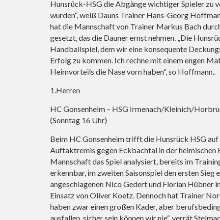
Hunsrück-HSG die Abgänge wichtiger Spieler zu ver
wurden“, weiß Dauns Trainer Hans-Georg Hoffman
hat die Mannschaft von Trainer Markus Bach durch 
gesetzt, das die Dauner ernst nehmen. „Die Hunsr
Handballspiel, dem wir eine konsequente Deckung
Erfolg zu kommen. Ich rechne mit einem engen Mat
Heimvorteils die Nase vorn haben“, so Hoffmann..
1.Herren
HC Gonsenheim – HSG Irmenach/Kleinich/Horbru
(Sonntag 16 Uhr)
Beim HC Gonsenheim trifft die Hunsrück HSG auf 
Auftaktremis gegen Eckbachtal in der heimischen H
Mannschaft das Spiel analysiert, bereits im Traini
erkennbar, im zweiten Saisonspiel den ersten Sieg
angeschlagenen Nico Gedert und Florian Hübner in d
Einsatz von Oliver Koetz. Dennoch hat Trainer Norb
haben zwar einen großen Kader, aber berufsbedingt
ausfallen, sicher sein können wir nie“, verrät Stel