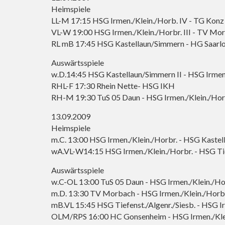
Heimspiele
LL-M 17:15 HSG Irmen./Klein./Horb. IV - TG Konz
VL-W 19:00 HSG Irmen./Klein./Horbr. III - TV Mo
RL mB 17:45 HSG Kastellaun/Simmern - HG Saarlou
Auswärtsspiele
w.D.14:45 HSG Kastellaun/Simmern II - HSG Irmen
RHL-F 17:30 Rhein Nette- HSG IKH
RH-M 19:30 TuS 05 Daun - HSG Irmen./Klein./Horb
13.09.2009
Heimspiele
m.C. 13:00 HSG Irmen./Klein./Horbr. - HSG Kastel
wA.VL-W14:15 HSG Irmen./Klein./Horbr. - HSG Tief
Auswärtsspiele
w.C-OL 13:00 TuS 05 Daun - HSG Irmen./Klein./Ho
m.D. 13:30 TV Morbach - HSG Irmen./Klein./Horb
mB.VL 15:45 HSG Tiefenst./Algenr./Siesb. - HSG I
OLM/RPS 16:00 HC Gonsenheim - HSG Irmen./Kle