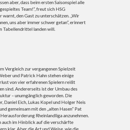
sen aber, dass beim ersten Saisonspiel alle
ngespieltes Team!“, freut sich HSG
r warnt, den Gast zu unterschätzen. „Wir
nen, uns aber immer schwer getan“, erinnert
 Tabellendrittel landen will.
im Vergleich zur vergangenen Spielzeit
Weber und Patrick Hahn stehen einige
lust von vier erfahrenen Spielern reißt
ßen sind. Andererseits ist der Umbau des
truktur – unumgänglich geworden. Die
, Daniel Eich, Lukas Kopel und Holger Neis
und gemeinsam mit den „alten Hasen“ Pat
e Herausforderung Rheinlandliga anzunehmen.
m auch im Hinblick auf die verschärfte
lern klar. Aber die Art und Weise, wie die