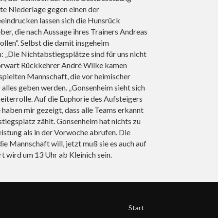
te Niederlage gegen einen der
eeindrucken lassen sich die Hunsrück
er, die nach Aussage ihres Trainers Andreas
llen“. Selbst die damit insgeheim
 „Die Nichtabstiegsplätze sind für uns nicht
 Torwart Rückkehrer André Wilke kamen
gespielten Mannschaft, die vor heimischer
r alles geben werden. „Gonsenheim sieht sich
eiterrolle. Auf die Euphorie des Aufsteigers
e haben mir gezeigt, dass alle Teams erkannt
iegsplatz zählt. Gonsenheim hat nichts zu
eistung als in der Vorwoche abrufen. Die
ie Mannschaft will, jetzt muß sie es auch auf
t wird um 13 Uhr ab Kleinich sein.
Start