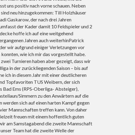
sst uns positiv nach vorne schauen. Neben
t, sind neu hinzugekommen: Till Holzhäuser
adi Gaskarow, der nach drei Jahren
umfasst der Kader damit 10 Feldspieler und 2
rdecke hoffe ich auf eine weitgehend
n vergangenen Jahren auch weiterhinPatrick
 der wir aufgrund einiger Verletzungen vor
 konnten, wie ich mir das vorgestellt habe.
zwei Turnieren haben aber gezeigt, dass wir
liga in der zurückliegenden Saison – bis auf
e ich in diesem Jahr mit einer deutlicheren
und Topfavoriten TUS Weibern, der sich
us Bad Ems (RPS-Oberliga- Absteiger),
stellaun/Simmern zu den Anwärtern auf die
en werden sich auf einen harten Kampf gegen
 vier Mannschaften treffen kann. Von daher
ielzeit freuen mit einem hoffentlich guten
n wir am Samstagabend die zweite Mannschaft
unser Team hat die zweite Welle der