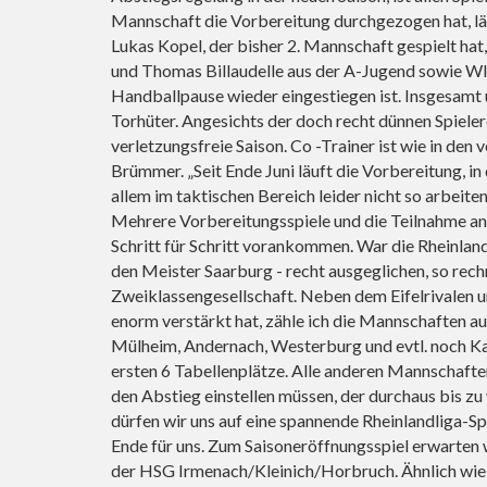
Mannschaft die Vorbereitung durchgezogen hat, lä
Lukas Kopel, der bisher 2. Mannschaft gespielt ha
und Thomas Billaudelle aus der A-Jugend sowie Wl
Handballpause wieder eingestiegen ist. Insgesamt 
Torhüter. Angesichts der doch recht dünnen Spiele
verletzungsfreie Saison. Co -Trainer ist wie in de
Brümmer. „Seit Ende Juni läuft die Vorbereitung, in
allem im taktischen Bereich leider nicht so arbeiten
Mehrere Vorbereitungsspiele und die Teilnahme an 
Schritt für Schritt vorankommen. War die Rheinland
den Meister Saarburg - recht ausgeglichen, so rechn
Zweiklassengesellschaft. Neben dem Eifelrivalen 
enorm verstärkt hat, zähle ich die Mannschaften a
Mülheim, Andernach, Westerburg und evtl. noch Ka
ersten 6 Tabellenplätze. Alle anderen Mannschaft
den Abstieg einstellen müssen, der durchaus bis zu
dürfen wir uns auf eine spannende Rheinlandliga-Sp
Ende für uns. Zum Saisoneröffnungsspiel erwarte
der HSG Irmenach/Kleinich/Horbruch. Ähnlich wie 