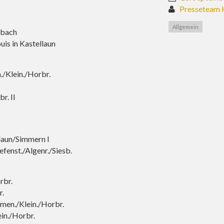
Presseteam 
Allgemein
rbach
is in Kastellaun
./Klein./Horbr.
r. II
laun/Simmern I
enst./Algenr./Siesb.
rbr.
r.
rmen./Klein./Horbr.
in./Horbr.