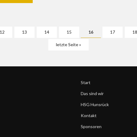
12
13
14
15
16
17
1
letzte Seite »
Start
Das sind wir
HSG Hunsrück
Kontakt
Sponsoren