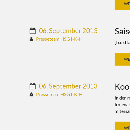
WE
Sai
06. September 2013
Presseteam HSG I-K-H
[b:uxtk
WE
Koo
06. September 2013
Presseteam HSG I-K-H
In den 
Irmenac
miteina
WE