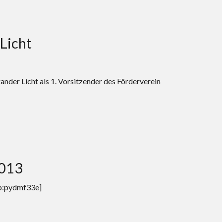
Licht
der Licht als 1. Vorsitzender des Förderverein
2013
/b:pydmf33e]