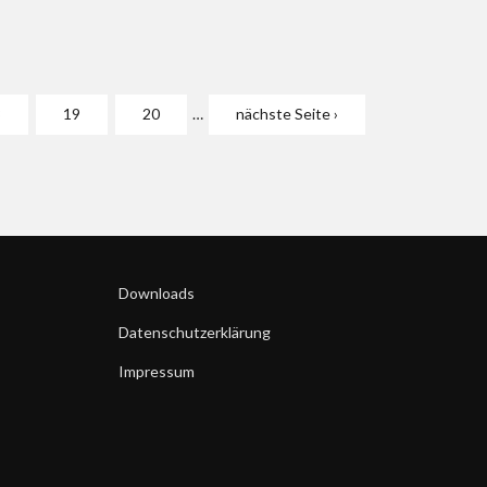
8
19
20
…
nächste Seite ›
Downloads
Datenschutzerklärung
Impressum