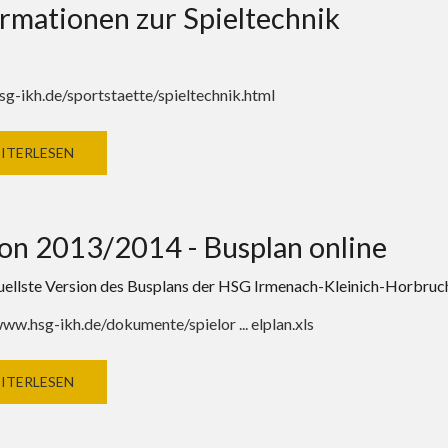
rmationen zur Spieltechnik
hsg-ikh.de/sportstaette/spieltechnik.html
ITERLESEN
on 2013/2014 - Busplan online
uellste Version des Busplans der HSG Irmenach-Kleinich-Horbruch 
www.hsg-ikh.de/dokumente/spielor ... elplan.xls
ITERLESEN