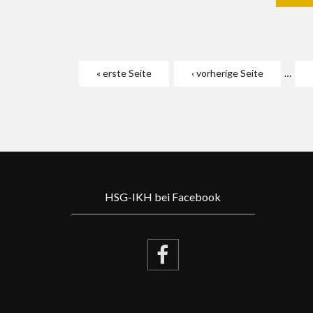
Seiten
« erste Seite
‹ vorherige Seite
…
HSG-IKH bei Facebook