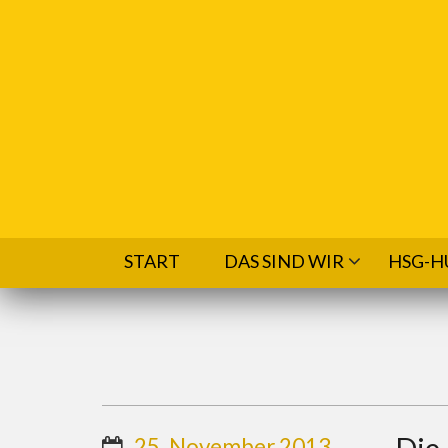
Direkt zum Inhalt
START
DAS SIND WIR
HSG-H
Die
25. November 2013