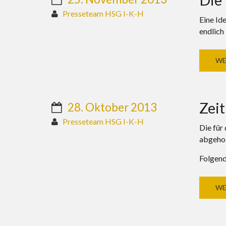
Presseteam HSG I-K-H
Eine Id
endlich
WE
Zei
28. Oktober 2013
Presseteam HSG I-K-H
Die für
abgehol
Folgend
WE