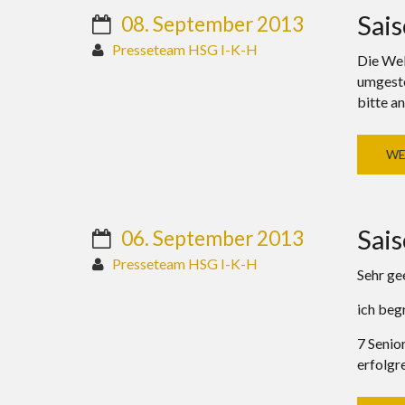
Sai
08. September 2013
Presseteam HSG I-K-H
Die Web
umgeste
bitte an
WE
Sai
06. September 2013
Presseteam HSG I-K-H
Sehr ge
ich begr
7 Senio
erfolgr