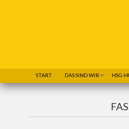
Direkt zum Inhalt
START
DAS SIND WIR
HSG-H
FA