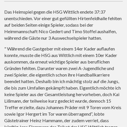
Das Heimspiel gegen die HSG Wittlich endete 37:37
unentschieden. Vor einer gut gefüllten Hirtenfeldhalle fehlten
auf beiden Seiten einige Spieler, sodass bei der
Heimmannschaft Nico Gedert und Timo Stoffel aushalfen,
während die Gäste nur 3 Auswechselspieler hatten.
" Während die Gastgeber mit einem 14er Kader auflaufen
konnte, musste die HSG aus Wittlich mit einem 10er Kader
auskommen, da erneut wichtige Spieler aus beruflichen
Gründen fehlten. Darunter waren zwei A-Jugendliche und
zwei Spieler, die eigentlich schon ihre Handballkarriere
beendet hatten. Deshalb bin ich mächtig stolz auf die Jungs,
die bis zum Umfallen gekämpft haben. Eigentlich möchte ich
keine Spieler aus der Gesamtleistung hervorheben, doch Kai
Lißmann, der teilweise kurz gedeckt wurde, dennoch 15
Treffer erzielte, dazu Johannes Präder mit 9 Toren vom Kreis
sowie Igor Hergert im Tor waren überragend“, lobte
Gästetrainer Heinz Hammann, der zudem verriet, dass
künftig Jens Flammann das Trikot der HSG Wittlich tragen