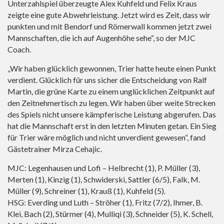
Unterzahlspiel überzeugte Alex Kuhfeld und Felix Kraus
zeigte eine gute Abwehrleistung. Jetzt wird es Zeit, dass wir
punkten und mit Bendorf und Römerwall kommen jetzt zwei
Mannschaften, die ich auf Augenhöhe sehe“, so der MJC
Coach.
„Wir haben glücklich gewonnen, Trier hatte heute einen Punkt
verdient. Glücklich für uns sicher die Entscheidung von Ralf
Martin, die grüne Karte zu einem unglücklichen Zeitpunkt auf
den Zeitnehmertisch zu legen. Wir haben über weite Strecken
des Spiels nicht unsere kämpferische Leistung abgerufen. Das
hat die Mannschaft erst in den letzten Minuten getan. Ein Sieg
für Trier wäre möglich und nicht unverdient gewesen“, fand
Gästetrainer Mirza Cehajic.
MJC: Legenhausen und Lofi – Helbrecht (1), P. Müller (3),
Merten (1), Kinzig (1), Schwiderski, Sattler (6/5), Falk, M.
Müller (9), Schreiner (1), Krauß (1), Kuhfeld (5).
HSG: Everding und Luth – Ströher (1), Fritz (7/2), Ihmer, B.
Klei, Bach (2), Stürmer (4), Mulliqi (3), Schneider (5), K. Schell,