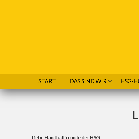
Direkt zum Inhalt
START
DAS SIND WIR
HSG-H
L
Liebe Handballfreunde der HSG,