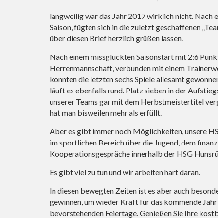
langweilig war das Jahr 2017 wirklich nicht. Nach
Saison, fügten sich in die zuletzt geschaffenen „Te
über diesen Brief herzlich grüßen lassen.
Nach einem missglückten Saisonstart mit 2:6 Punkte
Herrenmannschaft, verbunden mit einem Trainerwe
konnten die letzten sechs Spiele allesamt gewon
läuft es ebenfalls rund. Platz sieben in der Aufsti
unserer Teams gar mit dem Herbstmeistertitel verg
hat man bisweilen mehr als erfüllt.
Aber es gibt immer noch Möglichkeiten, unsere HSG
im sportlichen Bereich über die Jugend, dem finanz
Kooperationsgespräche innerhalb der HSG Hunsr
Es gibt viel zu tun und wir arbeiten hart daran.
In diesen bewegten Zeiten ist es aber auch besond
gewinnen, um wieder Kraft für das kommende Jahr z
bevorstehenden Feiertage. Genießen Sie Ihre kostb