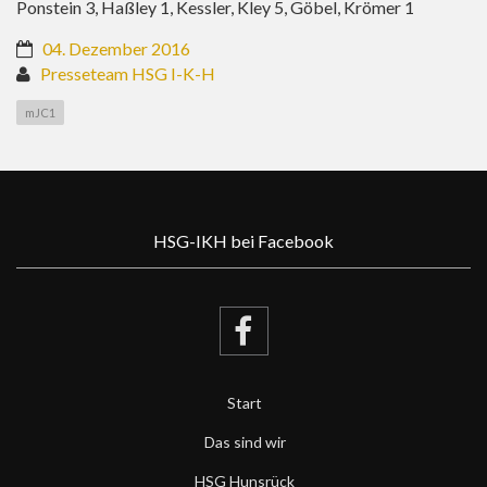
Ponstein 3, Haßley 1, Kessler, Kley 5, Göbel, Krömer 1
04. Dezember 2016
Presseteam HSG I-K-H
mJC1
HSG-IKH bei Facebook
Start
Das sind wir
HSG Hunsrück