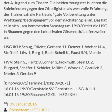
der A-Jugend zum Einsatz. Die beiden Youngster buchten die
Spielminuten gegen den Oberligisten als wertvolle Erfahrung,
der Trainer sah die Partie als "gute Vorbereitung unter
Wettkampfbedingungen" vor dem nächsten Spiel an. Das hat
es in sich - am kommenden Samstag um 19:Ö30 tritt die HSG
in Rhaunen gegen den Lokalrivalen Gösenroth/Laufersweiler
an.
HSG IKH: Schug, Olivier; Gerhard 11, Denzer 1, Weber N. 4,
Stoffel 2, Löw 1, Berg 1, Bach, Schell K., Faust 5/4, Mende
HVV: Stein S., Hertz 8, Lohner 3, Jackmuth, Stein D. 2,
Burgard, Schäfer 1, Schleier, Müller 3, Woods 3, Graulich 2,
Meder 3, Gerdan 9
[b:hp9w2071]Termine: [/b:hp9w2071]
16.01.16 19:30 Gerolstein SV Gerolstein - HSG IKH II
16.01.16 19:30 Rhaunen SG GL - HSG IKH I
09. Januar 2016
Presseteam HSG I-K-H