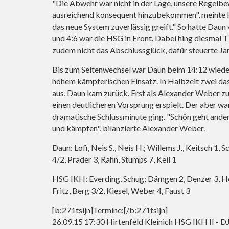
"Die Abwehr war nicht in der Lage, unsere Regelb
ausreichend konsequent hinzubekommen", meinte Ko
das neue System zuverlässig greift." So hatte Daun
und 4:6 war die HSG in Front. Dabei hing diesmal T
zudem nicht das Abschlussglück, dafür steuerte Jan
Bis zum Seitenwechsel war Daun beim 14:12 wieder
hohem kämpferischen Einsatz. In Halbzeit zwei das g
aus, Daun kam zurück. Erst als Alexander Weber zu
einen deutlicheren Vorsprung erspielt. Der aber war
dramatische Schlussminute ging. "Schön geht ander
und kämpfen", bilanzierte Alexander Weber.
Daun: Lofi, Neis S., Neis H.; Willems J., Keitsch 1,
4/2, Prader 3, Rahn, Stumps 7, Keil 1
HSG IKH: Everding, Schug; Dämgen 2, Denzer 3, Höl
Fritz, Berg 3/2, Kiesel, Weber 4, Faust 3
[b:271tsijn]Termine:[/b:271tsijn]
26.09.15 17:30 Hirtenfeld Kleinich HSG IKH II - 