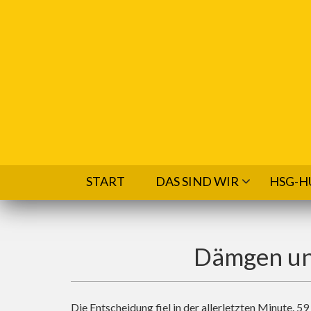
Direkt zum Inhalt
START
DAS SIND WIR
HSG-H
Dämgen un
Die Entscheidung fiel in der allerletzten Minute. 