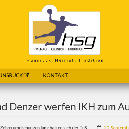
Hunsrück, Heimat, Tradition
UNSRÜCK
KONTAKT
d Denzer werfen IKH zum Au
59 Zeigerumdrehungen lang hatten sich der TuS
20. Septemb