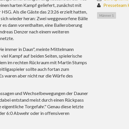
inen harten Kampf geliefert, zunächst mit
Presseteam 
r HSG. Als die Gäste das 23:26 erzielt hatten,
Männer 1
 sich wieder heran: Zwei weggeworfene Bälle
 es dann vorenthalten, eine Balleroberung
Andreas Denzer nach einem weiteren
netzte.
 wie immer in Daun", meinte Mittelmann
 viel Kampf auf beiden Seiten, spielerische
dem im rechten Rückraum mit Martin Stumps
tligaspieler sollte auch fortan zum
Es waren aber nicht nur die Würfe des
llpassagen und Wechselbewegungen der Dauner
 "dabei entstand meist durch einen Rückpass
 eigentliche Torgefahr." Genau diese letzte
 der 6:0 Abwehr oder in offensiveren