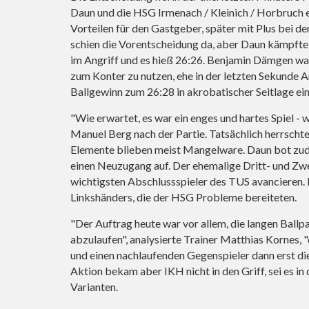
Daun und die HSG Irmenach / Kleinich / Horbruch e
Vorteilen für den Gastgeber, später mit Plus bei de
schien die Vorentscheidung da, aber Daun kämpfte
im Angriff und es hieß 26:26. Benjamin Dämgen war
zum Konter zu nutzen, ehe in der letzten Sekunde 
Ballgewinn zum 26:28 in akrobatischer Seitlage ein
"Wie erwartet, es war ein enges und hartes Spiel -
Manuel Berg nach der Partie. Tatsächlich herrschte
Elemente blieben meist Mangelware. Daun bot zu
einen Neuzugang auf. Der ehemalige Dritt- und Zwei
wichtigsten Abschlussspieler des TUS avancieren. 
Linkshänders, die der HSG Probleme bereiteten.
"Der Auftrag heute war vor allem, die langen Ba
abzulaufen", analysierte Trainer Matthias Kornes,
und einen nachlaufenden Gegenspieler dann erst die
Aktion bekam aber IKH nicht in den Griff, sei es in
Varianten.