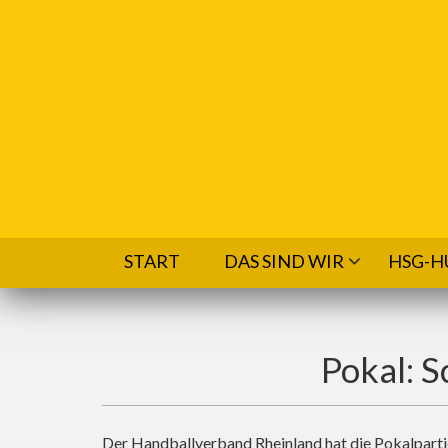
Direkt zum Inhalt
START
DAS SIND WIR
HSG-H
Pokal: 
Der Handballverband Rheinland hat die Pokalparti