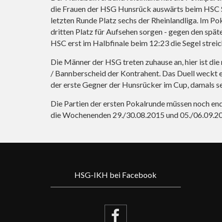
die Frauen der HSG Hunsrück auswärts beim HSC S
letzten Runde Platz sechs der Rheinlandliga. Im P
dritten Platz für Aufsehen sorgen - gegen den spä
HSC erst im Halbfinale beim 12:23 die Segel streic
Die Männer der HSG treten zuhause an, hier ist di
/ Bannberscheid der Kontrahent. Das Duell weckt 
der erste Gegner der Hunsrücker im Cup, damals se
Die Partien der ersten Pokalrunde müssen noch end
die Wochenenden 29./30.08.2015 und 05./06.09.2
HSG-IKH bei Facebook