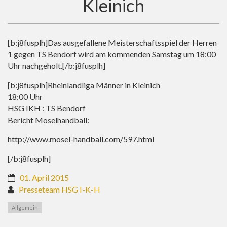
Kleinich
[b:j8fusplh]Das ausgefallene Meisterschaftsspiel der Herren
1 gegen TS Bendorf wird am kommenden Samstag um 18:00
Uhr nachgeholt.[/b:j8fusplh]
[b:j8fusplh]Rheinlandliga Männer in Kleinich
18:00 Uhr
HSG IKH : TS Bendorf
Bericht Moselhandball:
http://www.mosel-handball.com/597.html
[/b:j8fusplh]
01. April 2015
Presseteam HSG I-K-H
Allgemein