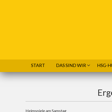
Direkt zum Inhalt
START
DAS SIND WIR
HSG-H
Erg
Heimspiele am Samstag