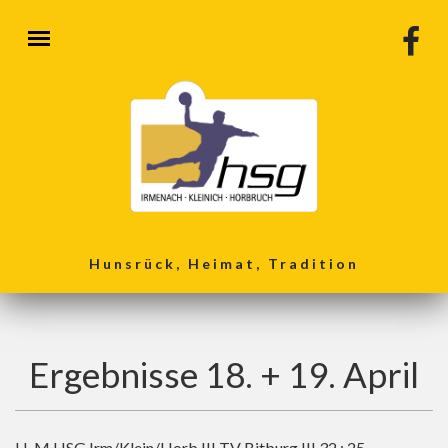
Direkt zum Inhalt
Hunsrück, Heimat, Tradition
Ergebnisse 18. + 19. April
LL M HSG Irm/Klein/Horb III TV Bitburg III 32 : 25