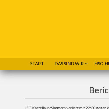
Direkt zum Inhalt
START
DAS SIND WIR
HSG-H
Beric
JSG Kastellaun/Simmern verliert mit 22:30 gegen 