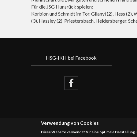
Für die JSG Hunsrück spielen:
Korbion und Schmidt im Tor, Gilanyi (2), Hess (2), 
(3), Hassley (2), Priestersbach, Heidersberger, Sche
HSG-IKH bei Facebook
Verwendung von Cookies
Diese Website verwendet für eine optimale Darstellung