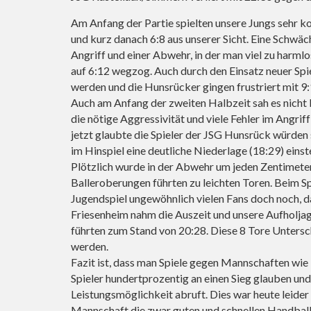
Am Anfang der Partie spielten unsere Jungs sehr ko
und kurz danach 6:8 aus unserer Sicht. Eine Schwä
Angriff und einer Abwehr, in der man viel zu harmlo
auf 6:12 wegzog. Auch durch den Einsatz neuer Spie
werden und die Hunsrücker gingen frustriert mit 9:
Auch am Anfang der zweiten Halbzeit sah es nicht 
die nötige Aggressivität und viele Fehler im Angri
jetzt glaubte die Spieler der JSG Hunsrück würden
im Hinspiel eine deutliche Niederlage (18:29) einste
Plötzlich wurde in der Abwehr um jeden Zentimete
Balleroberungen führten zu leichten Toren. Beim Sp
Jugendspiel ungewöhnlich vielen Fans doch noch, da
Friesenheim nahm die Auszeit und unsere Aufholjagd 
führten zum Stand von 20:28. Diese 8 Tore Unters
werden.
Fazit ist, dass man Spiele gegen Mannschaften wie
Spieler hundertprozentig an einen Sieg glauben un
Leistungsmöglichkeit abruft. Dies war heute leider 
Mannschaft die zwar guten und schnellen Handball s