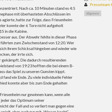
Presseteam 
nzentriert. Nach ca. 10 Minuten stand es 4:5
chephase mit überhasteten Abschlüssen im
Allgemein
s agierte, hatte zur Folge, dass Friesenheim
ler konnte der 6 Tore nicht aufgeholt
15 in die Kabine.
besser aus. Der Abwehr fehlte in dieser Phase
ff führten zum Zwischenstand von 12:20. Wer
 sich ihrem Schicksal hingeben und wieder wie
cken, der irrte sich.
r gekämpft. Die dadurch resultierenden
ielstand von 19:23 hofften die bei einem B-
ss das Spiel zu unseren Gunsten kippt.
fand ein Ende. Zu viele individuelle Fehler
chied konnte aber bis zum Ende gehalten
 Friesenheim nur gewinnen kann, wenn alle
d jeder das Optimum seiner
nicht der Fall und so verliert man gegen eine
pielt, aber auch nur mit „Wasser kocht“.