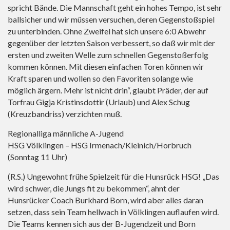
spricht Bände. Die Mannschaft geht ein hohes Tempo, ist sehr
ballsicher und wir müssen versuchen, deren Gegenstoßspiel
zu unterbinden. Ohne Zweifel hat sich unsere 6:0 Abwehr
gegenüber der letzten Saison verbessert, so daß wir mit der
ersten und zweiten Welle zum schnellen Gegenstoßerfolg
kommen können. Mit diesen einfachen Toren können wir
Kraft sparen und wollen so den Favoriten solange wie
möglich ärgern. Mehr ist nicht drin“, glaubt Präder, der auf
Torfrau Gigja Kristinsdottir (Urlaub) und Alex Schug
(Kreuzbandriss) verzichten muß.
Regionalliga männliche A-Jugend
HSG Völklingen – HSG Irmenach/Kleinich/Horbruch
(Sonntag 11 Uhr)
(R.S.) Ungewohnt frühe Spielzeit für die Hunsrück HSG! „Das
wird schwer, die Jungs fit zu bekommen“, ahnt der
Hunsrücker Coach Burkhard Born, wird aber alles daran
setzen, dass sein Team hellwach in Völklingen auflaufen wird.
Die Teams kennen sich aus der B-Jugendzeit und Born