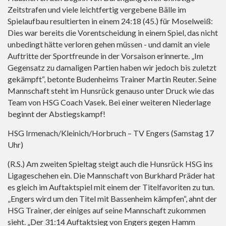
Zeitstrafen und viele leichtfertig vergebene Bälle im
Spielaufbau resultierten in einem 24:18 (45.) für Moselweiß:
Dies war bereits die Vorentscheidung in einem Spiel, das nicht
unbedingt hätte verloren gehen müssen - und damit an viele
Auftritte der Sportfreunde in der Vorsaison erinnerte. „Im
Gegensatz zu damaligen Partien haben wir jedoch bis zuletzt
gekämpft“, betonte Budenheims Trainer Martin Reuter. Seine
Mannschaft steht im Hunsrück genauso unter Druck wie das
Team von HSG Coach Vasek. Bei einer weiteren Niederlage
beginnt der Abstiegskampf!
HSG Irmenach/Kleinich/Horbruch – TV Engers (Samstag 17
Uhr)
(R.S.) Am zweiten Spieltag steigt auch die Hunsrück HSG ins
Ligageschehen ein. Die Mannschaft von Burkhard Präder hat
es gleich im Auftaktspiel mit einem der Titelfavoriten zu tun.
„Engers wird um den Titel mit Bassenheim kämpfen“, ahnt der
HSG Trainer, der einiges auf seine Mannschaft zukommen
sieht. „Der 31:14 Auftaktsieg von Engers gegen Hamm