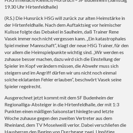
19.30 Uhr Hirtenfeldhalle)
(R.S.) Die Hunsrück HSG will zurück zur alten Heimstärke in
der Hirtenfeldhalle. Nach dem Auftaktsieg vor heimischer
Kulisse folgte das Debakel in Saulheim, daß Trainer Rene
Vasek immer noch nicht vergessen kann. „Ein katastrophales
Spiel meiner Mannschaft“, klagt der neue HSG Trainer, für den
vor allem die Heimspielpunkte wichtig sind. „Wir werden es
zuhause besser machen, dazu wird sich die Einstellung der
Spieler im Kopf verändern müssen, die Abwehr muss sich
steigern und im Angriff dürfen wir uns nicht noch einmal
solche eklatanten Fehler erlauben“, beschwört Vasek seine
Spieler regelrecht.
Ausgerechnet jetzt kommt mit dem SF Budenheim der
Regionalliga-Absteiger in die Hirtenfeldhalle, der mit 1:3
Punkten einen mäßigen Saisonstart hinlegte und letzte
Woche zuhause gegen den zweiten Vertreter aus dem
Rheinland, dem TV Moselweiß verlor. Dabei verschliefen die
Hausherren den Beginn von Durchgang zwei. Unnötige