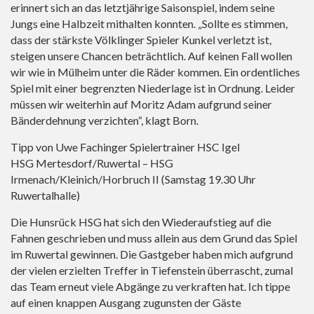
erinnert sich an das letztjährige Saisonspiel, indem seine
Jungs eine Halbzeit mithalten konnten. „Sollte es stimmen,
dass der stärkste Völklinger Spieler Kunkel verletzt ist,
steigen unsere Chancen beträchtlich. Auf keinen Fall wollen
wir wie in Mülheim unter die Räder kommen. Ein ordentliches
Spiel mit einer begrenzten Niederlage ist in Ordnung. Leider
müssen wir weiterhin auf Moritz Adam aufgrund seiner
Bänderdehnung verzichten“, klagt Born.
Tipp von Uwe Fachinger Spielertrainer HSC Igel
HSG Mertesdorf/Ruwertal – HSG
Irmenach/Kleinich/Horbruch II (Samstag 19.30 Uhr
Ruwertalhalle)
Die Hunsrück HSG hat sich den Wiederaufstieg auf die
Fahnen geschrieben und muss allein aus dem Grund das Spiel
im Ruwertal gewinnen. Die Gastgeber haben mich aufgrund
der vielen erzielten Treffer in Tiefenstein überrascht, zumal
das Team erneut viele Abgänge zu verkraften hat. Ich tippe
auf einen knappen Ausgang zugunsten der Gäste