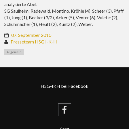
analysierte Abel.
SG Saulheim: Radewald, Montino, Kröhle (4), Scheer (3), Pfaff
(1), Jung (1), Becker (3/2), Acker (5), Venter (6), Vuletic (2),
Schuhmacher (1), Heuft (2), Kuntz (2), Weber.
07. September 2010
Presseteam HSG I-K-H
Allgemein
HSG-IKH bei Facebook
Start