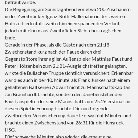
betraut wurde.
Die Begegnung am Samstagabend vor etwa 200 Zuschauern
in der Zweibrücker Ignaz-Roth-Halle nahm in der zweiten
Halbzeit jedenfalls weiterhin einen spannenden Verlauf,
jedoch mit einem aus Zweibrücker Sicht eher tragischen
Ende.
Gerade in der Phase, als die Gäste nach dem 21:18-
Zwischenstand kurz nach der Pause durch drei
Gegenstoßtore ihrer agilen Außenspieler Matthias Faust und
Peter Hölzenbein zum 21:21-Ausgleichstreffer gelangten,
wirkte die Bullacher-Truppe sichtlich verunsichert. Erkennbar
war dies auch in der 40. Minute, als Frank Junkes nach einem
gehaltenen Ball seinen Abwurf nicht zu Mannschaftskapitän
Jan Braunhardt brachte, sondern den danebenstehenden
Faust anspielte, der seine Mannschaft zum 25:26 erstmals in
diesem Spiel in Führung brachte. Die nun folgende
Zweibrücker Verunsicherung dauerte etwa fünf Minuten und
brachte einen Zwischenstand von 26:31 für die Hunsrück-
HSG.
Fünf schwache Minuten also wieder, die erneut eine