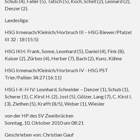
Schub (4), Faller (5), Tatsch (5), Koch, Schell (2), Leonard (2),
Denzer (2).
Landesliga:
HSG Irmenach/Kleinich/Horbruch III – HSG Biewer/Pfalzel
III 32 : 18 (15:5)
HSG IKH: Frank, Sonne, Leonhard (5), Daniel (4), Fink (8),
Kaiser (2), Zürbes (4), Herber (7), Bach (2), Kunz, Kühne
HSG Irmenach/Kleinich/Horbruch IV - HSG PST
Trier/Pallien 34:27 (16:11)
HSG I-K-H IV: Leonhard, Schneider – Denzer (1), Schub (1),
Scherer (1), C.Kirst H. (2), Jost (5), Gölzer, Lang (7), C. Kirst I.
(3), Ziethen (5), Krafft (8/5), Weber (1), Wiesler
von der HP des SV Zweibrücken
Sonntag, 10. Oktober 2010 um 08:21
Geschrieben von: Christian Gauf