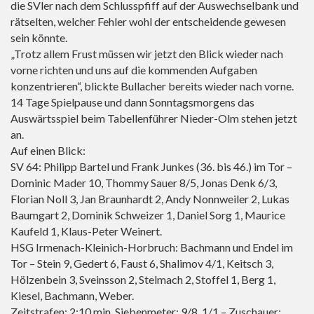
die SVler nach dem Schlusspfiff auf der Auswechselbank und
rätselten, welcher Fehler wohl der entscheidende gewesen
sein könnte.
„Trotz allem Frust müssen wir jetzt den Blick wieder nach
vorne richten und uns auf die kommenden Aufgaben
konzentrieren“, blickte Bullacher bereits wieder nach vorne.
14 Tage Spielpause und dann Sonntagsmorgens das
Auswärtsspiel beim Tabellenführer Nieder-Olm stehen jetzt
an.
Auf einen Blick:
SV 64: Philipp Bartel und Frank Junkes (36. bis 46.) im Tor –
Dominic Mader 10, Thommy Sauer 8/5, Jonas Denk 6/3,
Florian Noll 3, Jan Braunhardt 2, Andy Nonnweiler 2, Lukas
Baumgart 2, Dominik Schweizer 1, Daniel Sorg 1, Maurice
Kaufeld 1, Klaus-Peter Weinert.
HSG Irmenach-Kleinich-Horbruch: Bachmann und Endel im
Tor – Stein 9, Gedert 6, Faust 6, Shalimov 4/1, Keitsch 3,
Hölzenbein 3, Sveinsson 2, Stelmach 2, Stoffel 1, Berg 1,
Kiesel, Bachmann, Weber.
Zeitstrafen: 2:10 min, Siebenmeter: 9/8, 1/1 – Zuschauer: