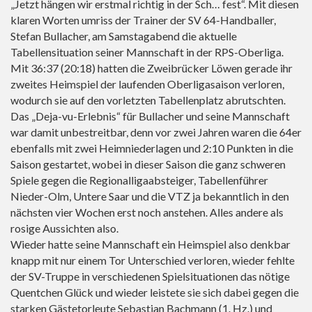
„Jetzt hängen wir erstmal richtig in der Sch… fest“. Mit diesen
klaren Worten umriss der Trainer der SV 64-Handballer,
Stefan Bullacher, am Samstagabend die aktuelle
Tabellensituation seiner Mannschaft in der RPS-Oberliga.
Mit 36:37 (20:18) hatten die Zweibrücker Löwen gerade ihr
zweites Heimspiel der laufenden Oberligasaison verloren,
wodurch sie auf den vorletzten Tabellenplatz abrutschten.
Das „Deja-vu-Erlebnis“ für Bullacher und seine Mannschaft
war damit unbestreitbar, denn vor zwei Jahren waren die 64er
ebenfalls mit zwei Heimniederlagen und 2:10 Punkten in die
Saison gestartet, wobei in dieser Saison die ganz schweren
Spiele gegen die Regionalligaabsteiger, Tabellenführer
Nieder-Olm, Untere Saar und die VTZ ja bekanntlich in den
nächsten vier Wochen erst noch anstehen. Alles andere als
rosige Aussichten also.
Wieder hatte seine Mannschaft ein Heimspiel also denkbar
knapp mit nur einem Tor Unterschied verloren, wieder fehlte
der SV-Truppe in verschiedenen Spielsituationen das nötige
Quentchen Glück und wieder leistete sie sich dabei gegen die
starken Gästetorleute Sebastian Bachmann (1. Hz.) und