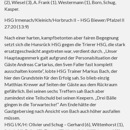
(2), Wiesel (3), A. Frank (1), Westermann (1), Born, Schug,
Kasper.
HSG Irmenach/Kleinich/Horbruch II – HSG Biewer/Pfalzel II
27:20 (13:9)
Nach einer harten, kampfbetonten aber fairen Begegnung
setzt sich die Hunsrück HSG gegen die Trierer HSG, die stark
ersatzgeschwächt angetreten war, verdient durch. „Unser
Hauptaugenmerk galt aufgrund der Personalsituation der
Gäste Andreas Cartarius, den Sven Faller fast komplett
ausschalten konnte“, lobte HSG Trainer Markus Bach, der
hier den Grundstein für den Erfolg sah. So blieb einzig
Matthias Krewer auf Seiten der Gäste aus dem Rückraum
gefährlich. Bei seinen sechs Treffern sah Bach aber
zumindest eine Teilschuld bei seinen Keepern. „Drei Bälle
gingen in die Torwartecke!“ Am Ende hätte der
Gastgebersieg nach Ansicht von Bach auch höher ausfallen
müssen.
HSG I/K/H: Olivier und Schug – Gerhard (6), Wittenhorst (1),