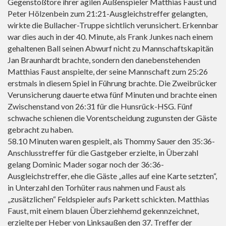
Gegenstoßtore ihrer agilen Außenspieler Matthias Faust und
Peter Hölzenbein zum 21:21-Ausgleichstreffer gelangten,
wirkte die Bullacher-Truppe sichtlich verunsichert. Erkennbar
war dies auch in der 40. Minute, als Frank Junkes nach einem
gehaltenen Ball seinen Abwurf nicht zu Mannschaftskapitän
Jan Braunhardt brachte, sondern den danebenstehenden
Matthias Faust anspielte, der seine Mannschaft zum 25:26
erstmals in diesem Spiel in Führung brachte. Die Zweibrücker
Verunsicherung dauerte etwa fünf Minuten und brachte einen
Zwischenstand von 26:31 für die Hunsrück-HSG. Fünf
schwache schienen die Vorentscheidung zugunsten der Gäste
gebracht zu haben.
58.10 Minuten waren gespielt, als Thommy Sauer den 35:36-
Anschlusstreffer für die Gastgeber erzielte, in Überzahl
gelang Dominic Mader sogar noch der 36:36-
Ausgleichstreffer, ehe die Gäste „alles auf eine Karte setzten“,
in Unterzahl den Torhüter raus nahmen und Faust als
„zusätzlichen“ Feldspieler aufs Parkett schickten. Matthias
Faust, mit einem blauen Überziehhemd gekennzeichnet,
erzielte per Heber von Linksaußen den 37. Treffer der