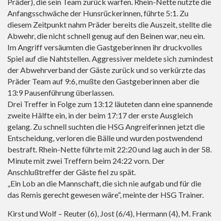
Präder), die sein Team zurück warfen. Rhein-Nette nutzte die
Anfangsschwäche der Hunsrückerinnen, führte 5:1. Zu
diesem Zeitpunkt nahm Präder bereits die Auszeit, stellte die
Abwehr, die nicht schnell genug auf den Beinen war, neu ein.
Im Angriff versäumten die Gastgeberinnen ihr druckvolles
Spiel auf die Nahtstellen. Aggressiver meldete sich zumindest
der Abwehrverband der Gäste zurück und so verkürzte das
Präder Team auf 9:6, mußte den Gastgeberinnen aber die
13:9 Pausenführung überlassen.
Drei Treffer in Folge zum 13:12 läuteten dann eine spannende
zweite Hälfte ein, in der beim 17:17 der erste Ausgleich
gelang. Zu schnell suchten die HSG Angreiferinnen jetzt die
Entscheidung, verloren die Bälle und wurden postwendend
bestraft. Rhein-Nette führte mit 22:20 und lag auch in der 58.
Minute mit zwei Treffern beim 24:22 vorn. Der
Anschlußtreffer der Gäste fiel zu spät.
„Ein Lob an die Mannschaft, die sich nie aufgab und für die
das Remis gerecht gewesen wäre“, meinte der HSG Trainer.
Kirst und Wolf – Reuter (6), Jost (6/4), Hermann (4), M. Frank