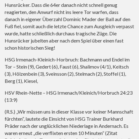
Hunsrücker. Dass die 64er danach nicht schnell genug
reagierten, den Anwurf nicht ins leere Tor warfen, dass
danach in eigener Überzahl Dominic Mader der Ball auf den
Fuß fiel, somit auch die letzte Chance zum Ausgleich verpasst
wurde, hatte schließlich durchaus tragische Züge. Die
Hunsrücker jubelten aber nach dem Spiel über einen fast
schon historischen Sieg!
HSG Irmenach-Kleinich-Horbruch: Bachmann und Endel im
Tor – Stein (9), Gedert (6), Faust (6), Shalimov (4/1), Keitsch
(3), Hölzenbein (3), Sveinsson (2), Stelmach (2), Stoffel (1),
Berg (1), Kiesel,
HSV Rhein-Nette – HSG Irmenach/Kleinich/Horbruch 24:23
(13:9)
(R.S.) „Wir müssen uns in dieser Klasse vor keiner Mannschaft
fürchten“, lautete die Einsicht von HSG Trainer Burkhard
Präder nach der unglücklichen Niederlage in Andernach. Es
waren erneut „die verflixten ersten 10 Minuten“ (Zitat