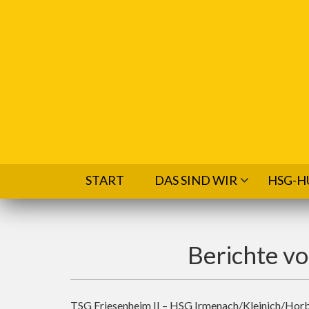
Direkt zum Inhalt
START
DAS SIND WIR
HSG-H
Berichte v
TSG Friesenheim II – HSG Irmenach/Kleinich/Horb