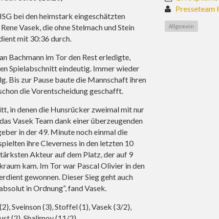
Presseteam 
 HSG bei den heimstark eingeschätzten
 Rene Vasek, die ohne Stelmach und Stein
Allgemein
dient mit 30:36 durch.
ian Bachmann im Tor den Rest erledigte,
n Spielabschnitt eindeutig. Immer wieder
. Bis zur Pause baute die Mannschaft ihren
 schon die Vorentscheidung geschafft.
tt, in denen die Hunsrücker zweimal mit nur
nd das Vasek Team dank einer überzeugenden
ber in der 49. Minute noch einmal die
ielten ihre Cleverness in den letzten 10
tärksten Akteur auf dem Platz, der auf 9
raum kam. Im Tor war Pascal Olivier in den
verdient gewonnen. Dieser Sieg geht auch
absolut in Ordnung“, fand Vasek.
, Sveinson (3), Stoffel (1), Vasek (3/2),
ust (2), Shalimov (11/2)