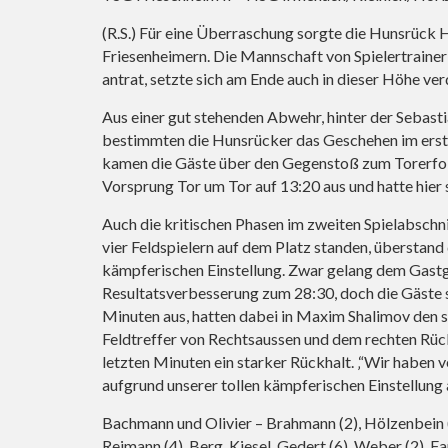
(R.S.) Für eine Überraschung sorgte die Hunsrück
Friesenheimern. Die Mannschaft von Spielertrainer
antrat, setzte sich am Ende auch in dieser Höhe ver
Aus einer gut stehenden Abwehr, hinter der Sebast
bestimmten die Hunsrücker das Geschehen im erste
kamen die Gäste über den Gegenstoß zum Torerfolg
Vorsprung Tor um Tor auf 13:20 aus und hatte hier
Auch die kritischen Phasen im zweiten Spielabschni
vier Feldspielern auf dem Platz standen, übersta
kämpferischen Einstellung. Zwar gelang dem Gastge
Resultatsverbesserung zum 28:30, doch die Gäste sp
Minuten aus, hatten dabei in Maxim Shalimov den s
Feldtreffer von Rechtsaussen und dem rechten Rück
letzten Minuten ein starker Rückhalt. ‚“Wir haben 
aufgrund unserer tollen kämpferischen Einstellung 
Bachmann und Olivier – Brahmann (2), Hölzenbein (2)
Reimann (4), Berg, Kiesel, Gedert (6), Weber (2), Fa