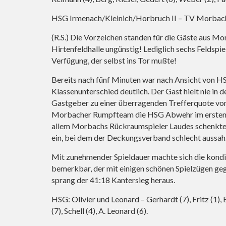
HSG Irmenach/Kleinich/Horbruch II – TV Morbach
(R.S.) Die Vorzeichen standen für die Gäste aus M
Hirtenfeldhalle ungünstig! Lediglich sechs Feldspi
Verfügung, der selbst ins Tor mußte!
Bereits nach fünf Minuten war nach Ansicht von H
Klassenunterschied deutlich. Der Gast hielt nie i
Gastgeber zu einer überragenden Trefferquote von 
Morbacher Rumpfteam die HSG Abwehr im ersten S
allem Morbachs Rückraumspieler Laudes schenkt
ein, bei dem der Deckungsverband schlecht aussah
Mit zunehmender Spieldauer machte sich die kondi
bemerkbar, der mit einigen schönen Spielzügen ge
sprang der 41:18 Kantersieg heraus.
HSG: Olivier und Leonard – Gerhardt (7), Fritz (1), B
(7), Schell (4), A. Leonard (6).