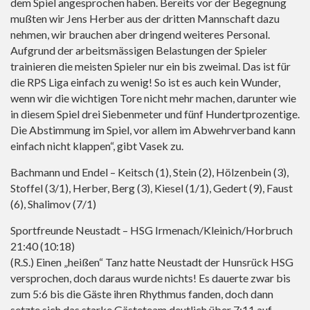
dem Spiel angesprochen haben. Bereits vor der Begegnung
mußten wir Jens Herber aus der dritten Mannschaft dazu
nehmen, wir brauchen aber dringend weiteres Personal.
Aufgrund der arbeitsmässigen Belastungen der Spieler
trainieren die meisten Spieler nur ein bis zweimal. Das ist für
die RPS Liga einfach zu wenig! So ist es auch kein Wunder,
wenn wir die wichtigen Tore nicht mehr machen, darunter wie
in diesem Spiel drei Siebenmeter und fünf Hundertprozentige.
Die Abstimmung im Spiel, vor allem im Abwehrverband kann
einfach nicht klappen“, gibt Vasek zu.
Bachmann und Endel – Keitsch (1), Stein (2), Hölzenbein (3),
Stoffel (3/1), Herber, Berg (3), Kiesel (1/1), Gedert (9), Faust
(6), Shalimov (7/1)
Sportfreunde Neustadt – HSG Irmenach/Kleinich/Horbruch
21:40 (10:18)
(R.S.) Einen „heißen“ Tanz hatte Neustadt der Hunsrück HSG
versprochen, doch daraus wurde nichts! Es dauerte zwar bis
zum 5:6 bis die Gäste ihren Rhythmus fanden, doch dann
setzte sich das starke Gästeteam deutlich über 7:11 auf