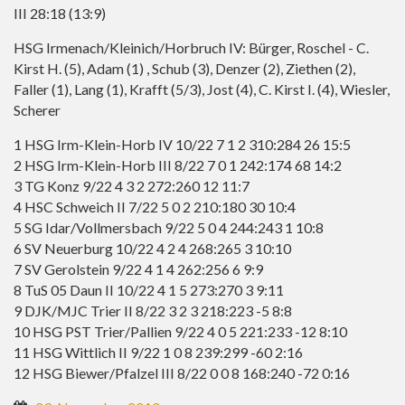
III 28:18 (13:9)
HSG Irmenach/Kleinich/Horbruch IV: Bürger, Roschel - C.
Kirst H. (5), Adam (1) , Schub (3), Denzer (2), Ziethen (2),
Faller (1), Lang (1), Krafft (5/3), Jost (4), C. Kirst I. (4), Wiesler,
Scherer
1 HSG Irm-Klein-Horb IV 10/22 7 1 2 310:284 26 15:5
2 HSG Irm-Klein-Horb III 8/22 7 0 1 242:174 68 14:2
3 TG Konz 9/22 4 3 2 272:260 12 11:7
4 HSC Schweich II 7/22 5 0 2 210:180 30 10:4
5 SG Idar/Vollmersbach 9/22 5 0 4 244:243 1 10:8
6 SV Neuerburg 10/22 4 2 4 268:265 3 10:10
7 SV Gerolstein 9/22 4 1 4 262:256 6 9:9
8 TuS 05 Daun II 10/22 4 1 5 273:270 3 9:11
9 DJK/MJC Trier II 8/22 3 2 3 218:223 -5 8:8
10 HSG PST Trier/Pallien 9/22 4 0 5 221:233 -12 8:10
11 HSG Wittlich II 9/22 1 0 8 239:299 -60 2:16
12 HSG Biewer/Pfalzel III 8/22 0 0 8 168:240 -72 0:16