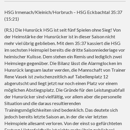
HSG Irmenach/Kleinich/Horbruch – HSG Eckbachtal 35:37
(15:21)
(R.S.) Die Hunsrück HSG ist seit fünf Spielen ohne Sieg! Von
der Heimstärke der Hunsrücker ist in dieser Saison nicht
mehr viel übrig geblieben. Mit dem 35:37 kassiert die HSG
im sechsten Heimspiel bereits die dritte Saisonniederlage vor
heimischer Kulisse. Dem stehen ein Remis und lediglich zwei
Heimsiege gegenüber. Die Bilanz lässt die Alarmglocken im
Hunsrück langsam lauter werden, die Mannschaft von Trainer
Rene Vasek ist zwischenzeitlich auf Tabellenplatz 12
abgerutscht und liegt jetzt nur noch einen Platz vor einem
möglichen Abstiegsplatz. Die Gründe für den Leistungsabfall
der Hunsrücker sind vielfältig, vor allem aber die personelle
Situation und die daraus resultierenden
Trainingsmöglichkeiten sind bedenklich. Das deutete sich
jedoch bereits letzte Saison an, in der die vier letzten
Heimspiele allesamt verloren. Von der einst so gefürchteten
Festung Hirtenfeldhalle ist nichts mehr übrig geblieben!