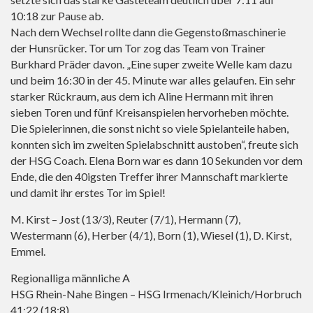
10:18 zur Pause ab.
Nach dem Wechsel rollte dann die Gegenstoßmaschinerie
der Hunsrücker. Tor um Tor zog das Team von Trainer
Burkhard Präder davon. „Eine super zweite Welle kam dazu
und beim 16:30 in der 45. Minute war alles gelaufen. Ein sehr
starker Rückraum, aus dem ich Aline Hermann mit ihren
sieben Toren und fünf Kreisanspielen hervorheben möchte.
Die Spielerinnen, die sonst nicht so viele Spielanteile haben,
konnten sich im zweiten Spielabschnitt austoben“, freute sich
der HSG Coach. Elena Born war es dann 10 Sekunden vor dem
Ende, die den 40igsten Treffer ihrer Mannschaft markierte
und damit ihr erstes Tor im Spiel!
M. Kirst – Jost (13/3), Reuter (7/1), Hermann (7),
Westermann (6), Herber (4/1), Born (1), Wiesel (1), D. Kirst,
Emmel.
Regionalliga männliche A
HSG Rhein-Nahe Bingen – HSG Irmenach/Kleinich/Horbruch
41:22 (18:8)