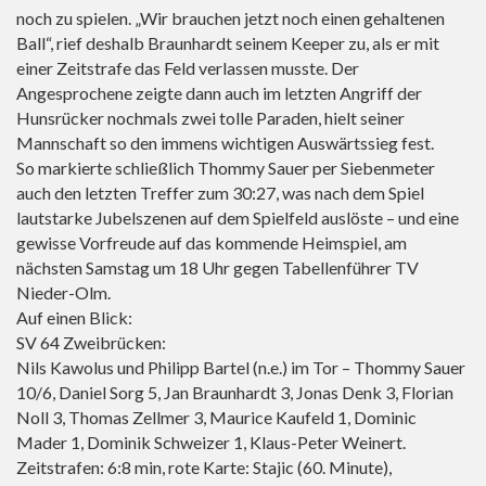
noch zu spielen. „Wir brauchen jetzt noch einen gehaltenen
Ball“, rief deshalb Braunhardt seinem Keeper zu, als er mit
einer Zeitstrafe das Feld verlassen musste. Der
Angesprochene zeigte dann auch im letzten Angriff der
Hunsrücker nochmals zwei tolle Paraden, hielt seiner
Mannschaft so den immens wichtigen Auswärtssieg fest.
So markierte schließlich Thommy Sauer per Siebenmeter
auch den letzten Treffer zum 30:27, was nach dem Spiel
lautstarke Jubelszenen auf dem Spielfeld auslöste – und eine
gewisse Vorfreude auf das kommende Heimspiel, am
nächsten Samstag um 18 Uhr gegen Tabellenführer TV
Nieder-Olm.
Auf einen Blick:
SV 64 Zweibrücken:
Nils Kawolus und Philipp Bartel (n.e.) im Tor – Thommy Sauer
10/6, Daniel Sorg 5, Jan Braunhardt 3, Jonas Denk 3, Florian
Noll 3, Thomas Zellmer 3, Maurice Kaufeld 1, Dominic
Mader 1, Dominik Schweizer 1, Klaus-Peter Weinert.
Zeitstrafen: 6:8 min, rote Karte: Stajic (60. Minute),