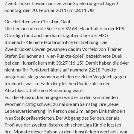
Zweibrücker Löwen nun seit zehn Spielen ungeschlagen!
Sonntag, den 20. Februar 2011 um 08:11 Uhr
Geschrieben von: Christian Gauf
Die beeindruckende Serie der SV 64-Handballer in der RPS-
Oberliga fand auch am Samstagabend bei der HSG
Irmenach-Kleinich-Horbruch ihre Fortsetzung. Die
Zweibrücker Löwen gewannen das im Vorfeld von Trainer
Stefan Bullacher als „vier-Punkte-Spiel“ bezeichnete Duell
bei den Hunsrückern mit 30:27 (16:15). Damit haben die 64er
nicht nur ihr Punktverhältnis auf nunmehr 22:18 Punkte
ausgebaut, sie gewannen auch den direkten Vergleich gegen
Irmenach, was im Falle der gleichen Punktzahl in der
Abschlusstabelle von Bedeutung wäre.
Für die Hunsrücker hingegen wird es in den kommenden
Wochen richtig schwer, zumal sie am Samstag ihre „neue
Lebensversicherung“ in Person des 2 m langen Linkshänders
Ivan Stajic präsentierten. Der Abgang des Serben, der als
Profi aus der zweiten österreichischen Liga für die letzten
drei Monate dieser Saison zu den Hunsrückern wechselt, war