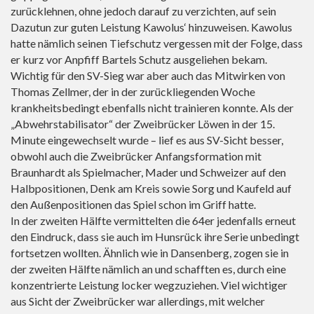
zurücklehnen, ohne jedoch darauf zu verzichten, auf sein
Dazutun zur guten Leistung Kawolus‘ hinzuweisen. Kawolus
hatte nämlich seinen Tiefschutz vergessen mit der Folge, dass
er kurz vor Anpfiff Bartels Schutz ausgeliehen bekam.
Wichtig für den SV-Sieg war aber auch das Mitwirken von
Thomas Zellmer, der in der zurückliegenden Woche
krankheitsbedingt ebenfalls nicht trainieren konnte. Als der
„Abwehrstabilisator“ der Zweibrücker Löwen in der 15.
Minute eingewechselt wurde – lief es aus SV-Sicht besser,
obwohl auch die Zweibrücker Anfangsformation mit
Braunhardt als Spielmacher, Mader und Schweizer auf den
Halbpositionen, Denk am Kreis sowie Sorg und Kaufeld auf
den Außenpositionen das Spiel schon im Griff hatte.
In der zweiten Hälfte vermittelten die 64er jedenfalls erneut
den Eindruck, dass sie auch im Hunsrück ihre Serie unbedingt
fortsetzen wollten. Ähnlich wie in Dansenberg, zogen sie in
der zweiten Hälfte nämlich an und schafften es, durch eine
konzentrierte Leistung locker wegzuziehen. Viel wichtiger
aus Sicht der Zweibrücker war allerdings, mit welcher