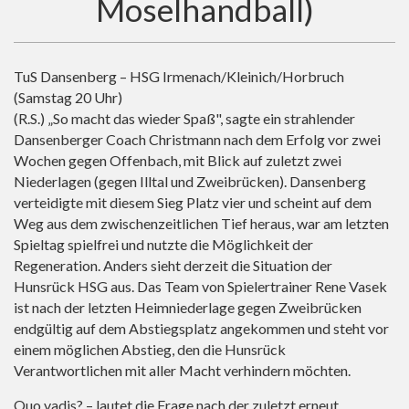
Moselhandball)
TuS Dansenberg – HSG Irmenach/Kleinich/Horbruch
(Samstag 20 Uhr)
(R.S.) „So macht das wieder Spaß", sagte ein strahlender
Dansenberger Coach Christmann nach dem Erfolg vor zwei
Wochen gegen Offenbach, mit Blick auf zuletzt zwei
Niederlagen (gegen Illtal und Zweibrücken). Dansenberg
verteidigte mit diesem Sieg Platz vier und scheint auf dem
Weg aus dem zwischenzeitlichen Tief heraus, war am letzten
Spieltag spielfrei und nutzte die Möglichkeit der
Regeneration. Anders sieht derzeit die Situation der
Hunsrück HSG aus. Das Team von Spielertrainer Rene Vasek
ist nach der letzten Heimniederlage gegen Zweibrücken
endgültig auf dem Abstiegsplatz angekommen und steht vor
einem möglichen Abstieg, den die Hunsrück
Verantwortlichen mit aller Macht verhindern möchten.
Quo vadis? – lautet die Frage nach der zuletzt erneut