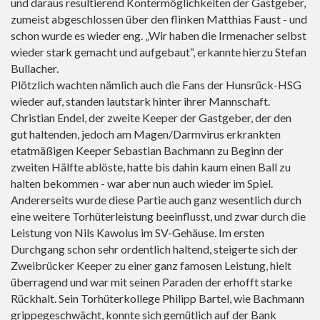
und daraus resultierend Kontermöglichkeiten der Gastgeber,
zumeist abgeschlossen über den flinken Matthias Faust - und
schon wurde es wieder eng. „Wir haben die Irmenacher selbst
wieder stark gemacht und aufgebaut“, erkannte hierzu Stefan
Bullacher.
Plötzlich wachten nämlich auch die Fans der Hunsrück-HSG
wieder auf, standen lautstark hinter ihrer Mannschaft.
Christian Endel, der zweite Keeper der Gastgeber, der den
gut haltenden, jedoch am Magen/Darmvirus erkrankten
etatmäßigen Keeper Sebastian Bachmann zu Beginn der
zweiten Hälfte ablöste, hatte bis dahin kaum einen Ball zu
halten bekommen - war aber nun auch wieder im Spiel.
Andererseits wurde diese Partie auch ganz wesentlich durch
eine weitere Torhüterleistung beeinflusst, und zwar durch die
Leistung von Nils Kawolus im SV-Gehäuse. Im ersten
Durchgang schon sehr ordentlich haltend, steigerte sich der
Zweibrücker Keeper zu einer ganz famosen Leistung, hielt
überragend und war mit seinen Paraden der erhofft starke
Rückhalt. Sein Torhüterkollege Philipp Bartel, wie Bachmann
grippegeschwächt, konnte sich gemütlich auf der Bank