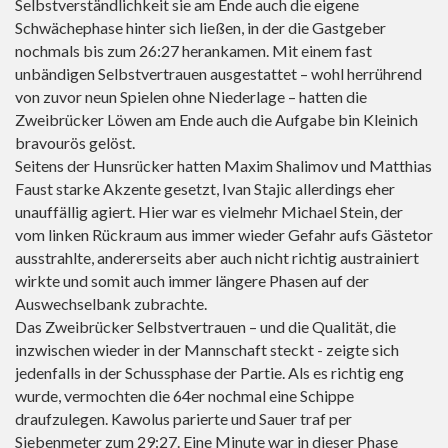
Selbstverständlichkeit sie am Ende auch die eigene
Schwächephase hinter sich ließen, in der die Gastgeber
nochmals bis zum 26:27 herankamen. Mit einem fast
unbändigen Selbstvertrauen ausgestattet – wohl herrührend
von zuvor neun Spielen ohne Niederlage – hatten die
Zweibrücker Löwen am Ende auch die Aufgabe bin Kleinich
bravourös gelöst.
Seitens der Hunsrücker hatten Maxim Shalimov und Matthias
Faust starke Akzente gesetzt, Ivan Stajic allerdings eher
unauffällig agiert. Hier war es vielmehr Michael Stein, der
vom linken Rückraum aus immer wieder Gefahr aufs Gästetor
ausstrahlte, andererseits aber auch nicht richtig austrainiert
wirkte und somit auch immer längere Phasen auf der
Auswechselbank zubrachte.
Das Zweibrücker Selbstvertrauen – und die Qualität, die
inzwischen wieder in der Mannschaft steckt - zeigte sich
jedenfalls in der Schussphase der Partie. Als es richtig eng
wurde, vermochten die 64er nochmal eine Schippe
draufzulegen. Kawolus parierte und Sauer traf per
Siebenmeter zum 29:27. Eine Minute war in dieser Phase