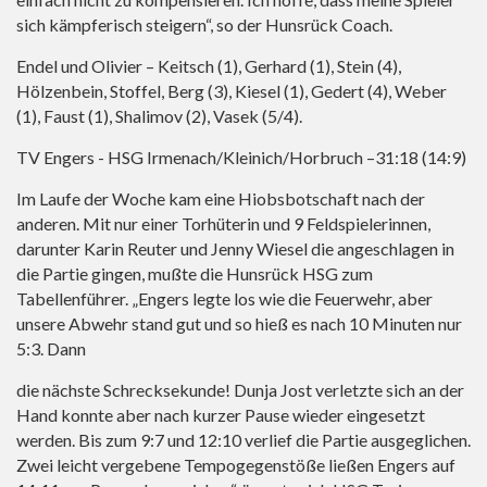
sich kämpferisch steigern“, so der Hunsrück Coach.
Endel und Olivier – Keitsch (1), Gerhard (1), Stein (4),
Hölzenbein, Stoffel, Berg (3), Kiesel (1), Gedert (4), Weber
(1), Faust (1), Shalimov (2), Vasek (5/4).
TV Engers - HSG Irmenach/Kleinich/Horbruch –31:18 (14:9)
Im Laufe der Woche kam eine Hiobsbotschaft nach der
anderen. Mit nur einer Torhüterin und 9 Feldspielerinnen,
darunter Karin Reuter und Jenny Wiesel die angeschlagen in
die Partie gingen, mußte die Hunsrück HSG zum
Tabellenführer. „Engers legte los wie die Feuerwehr, aber
unsere Abwehr stand gut und so hieß es nach 10 Minuten nur
5:3. Dann
die nächste Schrecksekunde! Dunja Jost verletzte sich an der
Hand konnte aber nach kurzer Pause wieder eingesetzt
werden. Bis zum 9:7 und 12:10 verlief die Partie ausgeglichen.
Zwei leicht vergebene Tempogegenstöße ließen Engers auf