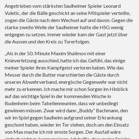
Angetrieben vom stärksten Saulheimer Spieler Leonard
Vuletic, der die Bälle geschickt an seine Mitspieler verteilte,
zogen die Gäste nach dem Wechsel auf und davon. Gegen die
starke zweite Welle der Saulheimer hatte die HSG wenig
entgegen zu setzen. Immer wieder kam der Gast jetzt über
die Aussen und den Kreis zu Torerfolgen.
„Als in der 50. Minute Maxim Shalimov mit einer
Knieverletzung ausschied, hatte ich das Gefühl, das einige
meiner Spieler ihren Kampfgeist verloren haben. Wie das
Messer durch die Butter marschierten die Gäste durch
unseren Abwehrverband, energische Gegenwehr war nicht
mehr zu erkennen. Ich mache mir schon Sorgen im Hinblick
auf das wichtige Spiel in der kommenden Woche in
Budenheim beim Tabellenneunten, dass wir unbedingt
gewinnen müssen. Zwar wird dann „Buddy“ Bachmann, den
wir im Spiel gegen Saulheim aufgrund seiner Erkrankung
geschont haben, wieder im Tor stehen, doch um den Einsatz
von Max mache ich mir ernste Sorgen. Der Ausfall wäre
einfach nicht zu kompensieren. Ich hoffe, dass meine Spieler