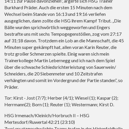
14:11 zur Pause davonziehen“, ärgerte sich HSG Trainer
Burkhard Präder. Auch die ersten 15 Minuten nach dem
Wechsel beim Stande von 16:13 und 19:16 verliefen
ausgeglichen, dann zollte die HSG ihrem Kampf Tribut. „Die
Bälle wurden sprichwörtlich weggeworfen und Engers
bestrafte uns mit sechs Tempogegenstößen, zog vom 27:17
auf 31:18 davon. Trotzdem ein Lob an die Mannschaft, die 45
Minuten super gekämpft hat, allen voran Karin Reuter, die
trotz großer Schmerzen spielte. Einig waren sich mein
Trainerkollege Martin Lebernegg und ich nach dem Spiel
über die schwache Schiedsrichterleistung von Sauerwein/
Schneiders, die 20 Siebenmeter und 10 Zeitstrafen
verhängten und somit im Vordergrund der Partie standen“, so
Präder.
Tor: Kirst - Jost (7/7); Herber (4/1); Wiesel (1); Kaspar (2);
Herrmann(2); Born (1); Reuter (1); Westermann; Kirst D.
HSG Irmenach/Kleinich/Horbruch II – HSG
Mertesdorf/Ruwertal 42:21 (23:10)
Zwei ersatzgeschwächte Teams trafen in der Hirtenfeldhalle