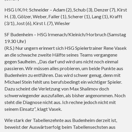
HSG I/K/H: Schneider – Adam (2), Schub (3), Denzer (7), Kirst
H. (3), Gölzer, Weber, Faller (1), Scherer (1), Lang (1), Krafft
(3/1), Jost (6), Kirst I. (7), Wiesler
SF Budenheim – HSG Irmenach/Kleinich/Horbruch (Samstag
19.30 Uhr)
(R.S.) Nur ungern erinnert sich HSG Spielertrainer Rene Vasek
an die schwache zweite Hälfte seines Teams vergangene
gegen Saulheim. „Das darf und wird uns nicht noch einmal
passieren. Wir müssen alles probieren, um beide Punkte aus
Budenheim zu entführen. Das wird schwer genug, denn mit
Michael Stein fehlt uns berufsbedingt ein wichtiger Spieler.
Dazu scheint die Verletzung von Max Shalimov doch
schwerwiegender auszufallen, als bisher angenommen. Noch
steht die Diagnose nicht aus. Ich rechne jedoch nicht mit
seinem Einsatz“, klagt Vasek.
Wie stark der Tabellenzehnte aus Budenheim derzeit ist,
beweist der Auswärtserfolg beim Tabellensechsten aus