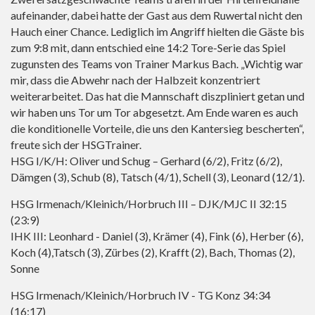
aufeinander, dabei hatte der Gast aus dem Ruwertal nicht den
Hauch einer Chance. Lediglich im Angriff hielten die Gäste bis
zum 9:8 mit, dann entschied eine 14:2 Tore-Serie das Spiel
zugunsten des Teams von Trainer Markus Bach. „Wichtig war
mir, dass die Abwehr nach der Halbzeit konzentriert
weiterarbeitet. Das hat die Mannschaft diszpliniert getan und
wir haben uns Tor um Tor abgesetzt. Am Ende waren es auch
die konditionelle Vorteile, die uns den Kantersieg bescherten“,
freute sich der HSGTrainer.
HSG I/K/H: Oliver und Schug – Gerhard (6/2), Fritz (6/2),
Dämgen (3), Schub (8), Tatsch (4/1), Schell (3), Leonard (12/1).
HSG Irmenach/Kleinich/Horbruch III – DJK/MJC II 32:15
(23:9)
IHK III: Leonhard - Daniel (3), Krämer (4), Fink (6), Herber (6),
Koch (4),Tatsch (3), Zürbes (2), Krafft (2), Bach, Thomas (2),
Sonne
HSG Irmenach/Kleinich/Horbruch IV - TG Konz 34:34
(16:17)