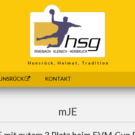
Hunsrück, Heimat, Tradition
UNSRÜCK
KONTAKT
mJE
E mit gutem 3 Platz beim EVM-Cup 