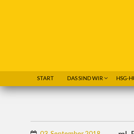
Direkt zum Inhalt
START
DAS SIND WIR
HSG-H
ml. 
03. September 2018