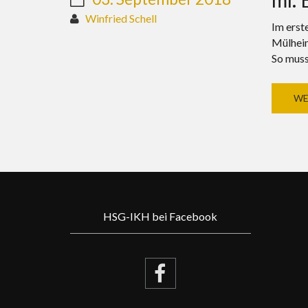
Winfried Schell
Im erst
Mülheim
So muss
WE
HSG-IKH bei Facebook