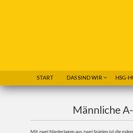
Direkt zum Inhalt
START
DAS SIND WIR
HSG-H
Männliche A-J
Mit zwei Niederlagen aus zwei Spielen ist die män