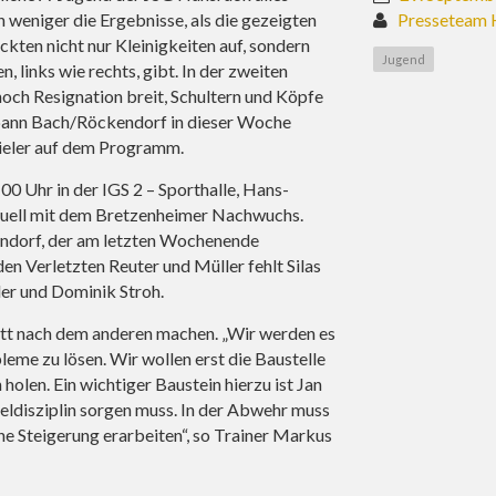
n weniger die Ergebnisse, als die gezeigten
Presseteam 
kten nicht nur Kleinigkeiten auf, sondern
Jugend
, links wie rechts, gibt. In der zweiten
noch Resignation breit, Schultern und Köpfe
spann Bach/Röckendorf in dieser Woche
pieler auf dem Programm.
 Uhr in der IGS 2 – Sporthalle, Hans-
uell mit dem Bretzenheimer Nachwuchs.
ndorf, der am letzten Wochenende
n Verletzten Reuter und Müller fehlt Silas
der und Dominik Stroh.
itt nach dem anderen machen. „Wir werden es
leme zu lösen. Wir wollen erst die Baustelle
holen. Ein wichtiger Baustein hierzu ist Jan
eldisziplin sorgen muss. In der Abwehr muss
ne Steigerung erarbeiten“, so Trainer Markus