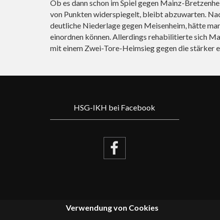
Ob es dann schon im Spiel gegen Mainz-Bretzenheim
von Punkten widerspiegelt, bleibt abzuwarten. Nac
deutliche Niederlage gegen Meisenheim, hätte ma
einordnen können. Allerdings rehabilitierte sich
mit einem Zwei-Tore-Heimsieg gegen die stärker 
HSG-IKH bei Facebook
Verwendung von Cookies