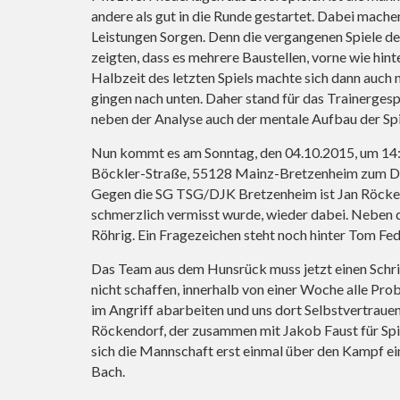
andere als gut in die Runde gestartet. Dabei mache
Leistungen Sorgen. Denn die vergangenen Spiele dec
zeigten, dass es mehrere Baustellen, vorne wie hinten
Halbzeit des letzten Spiels machte sich dann auch 
gingen nach unten. Daher stand für das Trainerge
neben der Analyse auch der mentale Aufbau der S
Nun kommt es am Sonntag, den 04.10.2015, um 14:00
Böckler-Straße, 55128 Mainz-Bretzenheim zum D
Gegen die SG TSG/DJK Bretzenheim ist Jan Röcke
schmerzlich vermisst wurde, wieder dabei. Neben de
Röhrig. Ein Fragezeichen steht noch hinter Tom Fe
Das Team aus dem Hunsrück muss jetzt einen Schr
nicht schaffen, innerhalb von einer Woche alle Prob
im Angriff abarbeiten und uns dort Selbstvertrauen 
Röckendorf, der zusammen mit Jakob Faust für Spi
sich die Mannschaft erst einmal über den Kampf ei
Bach.