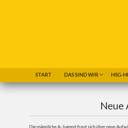
Direkt zum Inhalt
START
DAS SIND WIR
HSG-H
Neue 
Die männliche A-Jugend freut sich über neue Aufw